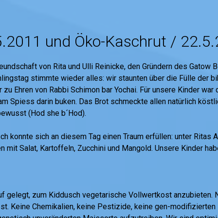
2011 und Öko-Kaschrut / 22.5.2
undschaft von Rita und Ulli Reinicke, den Gründern des Gatow 
lingstag stimmte wieder alles: wir staunten über die Fülle der b
zu Ehren von Rabbi Schimon bar Yochai. Für unsere Kinder war 
 am Spiess darin buken. Das Brot schmeckte allen natürlich kös
r bewusst (Hod she b´Hod).
ch konnte sich an diesem Tag einen Traum erfüllen: unter Ritas A
n mit Salat, Kartoffeln, Zucchini und Mangold. Unsere Kinder ha
f gelegt, zum Kiddusch vegetarische Vollwertkost anzubieten.
 Keine Chemikalien, keine Pestizide, keine gen-modifizierten P