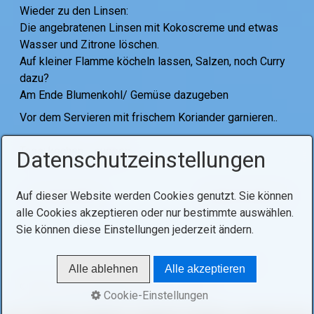
Wieder zu den Linsen:
Die angebratenen Linsen mit Kokoscreme und etwas
Wasser und Zitrone löschen.
Auf kleiner Flamme köcheln lassen, Salzen, noch Curry
dazu?
Am Ende Blumenkohl/ Gemüse dazugeben
Vor dem Servieren mit frischem Koriander garnieren..
Tags:
kochen
suppen
Datenschutzeinstellungen
Auf dieser Website werden Cookies genutzt. Sie können
Voriger Artikel
Nächster Artikel
alle Cookies akzeptieren oder nur bestimmte auswählen.
Sie können diese Einstellungen jederzeit ändern.
Alle ablehnen
Alle akzeptieren
© 2021 Ohel Hachidusch V07-03_2026
Cookie-Einstellungen