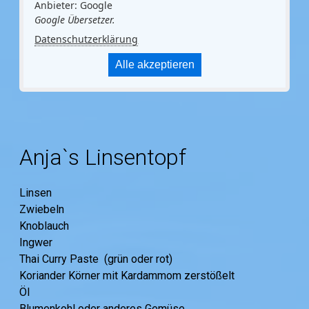
Anbieter: Google
Google Übersetzer.
Datenschutzerklärung
Alle akzeptieren
Anja`s Linsentopf
Linsen
Zwiebeln
Knoblauch
Ingwer
Thai Curry Paste (grün oder rot)
Koriander Körner mit Kardammom zerstößelt
Öl
Blumenkohl oder anderes Gemüse