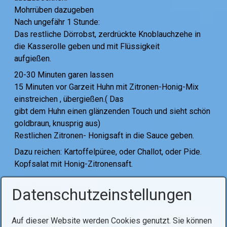
Mohrrüben dazugeben
Nach ungefähr 1 Stunde:
Das restliche Dörrobst, zerdrückte Knoblauchzehe in
die Kasserolle geben und mit Flüssigkeit
aufgießen.
20-30 Minuten garen lassen
15 Minuten vor Garzeit Huhn mit Zitronen-Honig-Mix
einstreichen , übergießen.( Das
gibt dem Huhn einen glänzenden Touch und sieht schön
goldbraun, knusprig aus)
Restlichen Zitronen- Honigsaft in die Sauce geben.
Dazu reichen: Kartoffelpüree, oder Challot, oder Pide.
Kopfsalat mit Honig-Zitronensaft.
Tags:
kochen
fleisch
Datenschutzeinstellungen
Auf dieser Website werden Cookies genutzt. Sie können
Voriger Artikel
Nächster Artikel