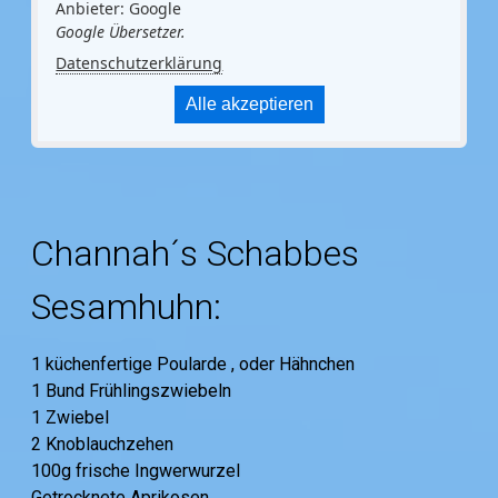
Anbieter: Google
Google Übersetzer.
Datenschutzerklärung
Alle akzeptieren
Channah´s Schabbes
Sesamhuhn:
1 küchenfertige Poularde , oder Hähnchen
1 Bund Frühlingszwiebeln
1 Zwiebel
2 Knoblauchzehen
100g frische Ingwerwurzel
Getrocknete Aprikosen