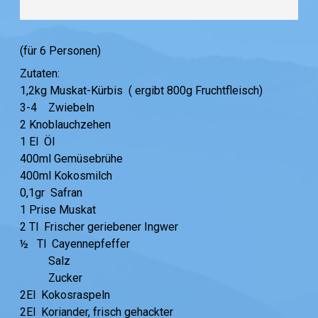
(für 6 Personen)
Zutaten:
1,2kg Muskat-Kürbis ( ergibt 800g Fruchtfleisch)
3-4 Zwiebeln
2 Knoblauchzehen
1 El Öl
400ml Gemüsebrühe
400ml Kokosmilch
0,1gr Safran
1 Prise Muskat
2 Tl Frischer geriebener Ingwer
½ Tl Cayennepfeffer
Salz
Zucker
2El Kokosraspeln
2El Koriander, frisch gehackter