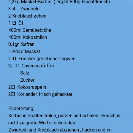
1,2kg Muskat-Kürbis ( ergibt 800g Fruchtfleisch)
3-4 Zwiebeln
2 Knoblauchzehen
1 El Öl
400ml Gemüsebrühe
400ml Kokosmilch
0,1gr Safran
1 Prise Muskat
2 Tl Frischer geriebener Ingwer
½ Tl Cayennepfeffer
Salz
Zucker
2El Kokosraspeln
2El Koriander, frisch gehackter
Zubereitung:
Kürbis in Spalten teilen, putzen und schälen. Fleisch in
nicht zu große Würfel schneiden.
Zwiebeln und Knoblauch abziehen , hacken und im