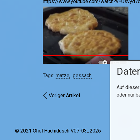
https://www.youtube.com/watch?v=Usvyd7
Daten
Tags:
matze
pessach
Auf dieser
oder nur b
Voriger Artikel
© 2021 Ohel Hachidusch V07-03_2026