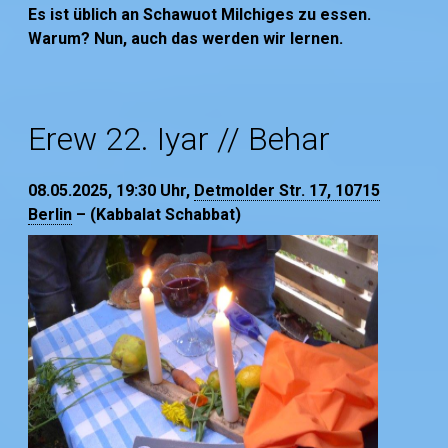
Es ist üblich an Schawuot Milchiges zu essen.
Warum? Nun, auch das werden wir lernen.
Erew 22. Iyar // Behar
08.05.2025, 19:30
Uhr,
Detmolder Str. 17, 10715
Berlin
– (Kabbalat Schabbat)