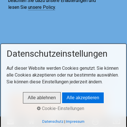
beachten Sie dazu unsere Erläuterungen und
lesen Sie
unsere Policy
.
10. Tischri 5787 // Jom
Datenschutzeinstellungen
Kippur
Auf dieser Website werden Cookies genutzt. Sie können
alle Cookies akzeptieren oder nur bestimmte auswählen.
21.09.2026, 10:30
bis
22:00 Uhr
,
Detmolder Str. 17,
Sie können diese Einstellungen jederzeit ändern.
10715 Berlin
– (
Hohe Feiertage
)
Alle ablehnen
Alle akzeptieren
Cookie-Einstellungen
Datenschutz
|
Impressum