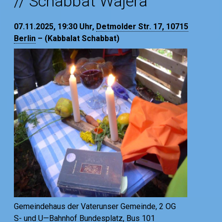
// Schabbat Wajera
07.11.2025, 19:30
Uhr,
Detmolder Str. 17, 10715
Berlin
– (Kabbalat Schabbat)
Gemeindehaus der Vaterunser Gemeinde, 2 OG
S- und U—Bahnhof Bundesplatz, Bus 101