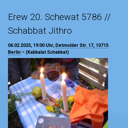
Erew 20. Schewat 5786 //
Schabbat Jithro
06.02.2025, 19:00
Uhr,
Detmolder Str. 17, 10715
Berlin
– (Kabbalat Schabbat)