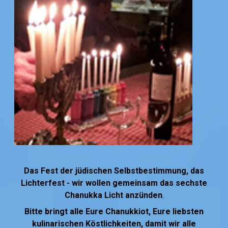
Das Fest der jüdischen Selbstbestimmung, das
Lichterfest - w
ir wollen gemeinsam das sechste
Chanukka Licht anzünden
.
Bitte bringt alle Eure Chanukkiot, Eure liebsten
kulinarischen Köstlichkeiten, damit wir alle