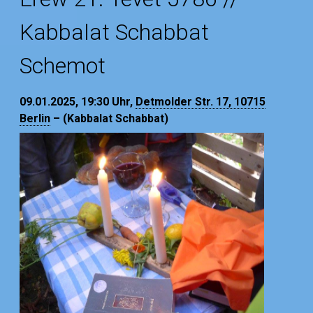
Kabbalat Schabbat
Schemot
09.01.2025, 19:30
Uhr,
Detmolder Str. 17, 10715
Berlin
– (Kabbalat Schabbat)