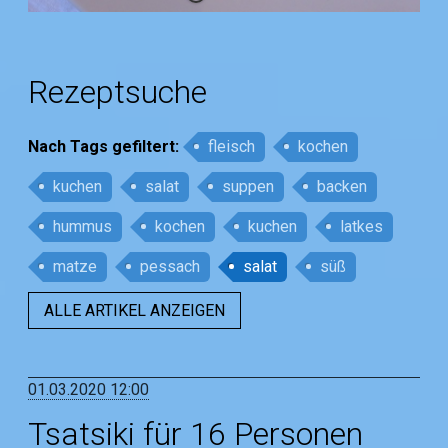
Rezeptsuche
Nach Tags
gefiltert
:
fleisch
kochen
kuchen
salat
suppen
backen
hummus
kochen
kuchen
latkes
matze
pessach
salat
süß
ALLE ARTIKEL ANZEIGEN
01.03.2020 12:00
Tsatsiki für 16 Personen